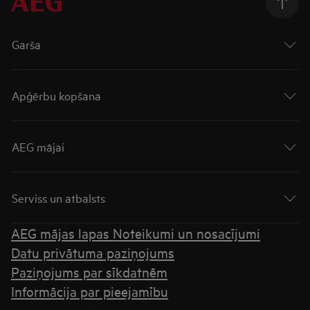
Garša
Apģērbu kopšana
AEG mājai
Serviss un atbalsts
AEG mājas lapas Noteikumi un nosacījumi
Datu privātuma paziņojums
Paziņojums par sīkdatnēm
Informācija par pieejamību