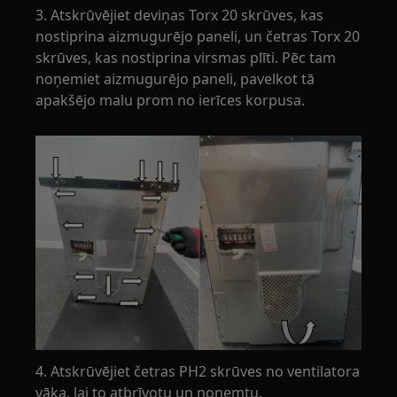
3. Atskrūvējiet deviņas Torx 20 skrūves, kas
nostiprina aizmugurējo paneli, un četras Torx 20
skrūves, kas nostiprina virsmas plīti. Pēc tam
noņemiet aizmugurējo paneli, pavelkot tā
apakšējo malu prom no ierīces korpusa.
4. Atskrūvējiet četras PH2 skrūves no ventilatora
vāka, lai to atbrīvotu un noņemtu.