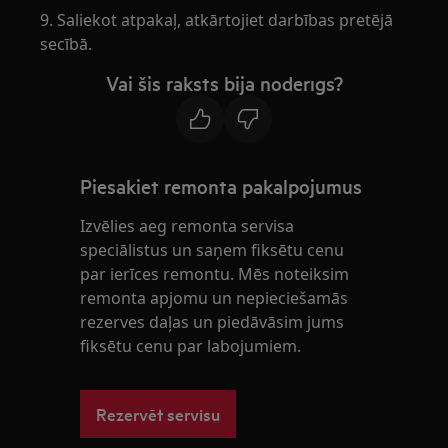
9. Saliekot atpakaļ, atkārtojiet darbības pretējā
secībā.
Vai šis raksts bija noderīgs?
Piesakiet remonta pakalpojumus
Izvēlies aeg remonta servisa
speciālistus un saņem fiksētu cenu
par ierīces remontu. Mēs noteiksim
remonta apjomu un nepieciešamās
rezerves daļas un piedāvāsim jums
fiksētu cenu par labojumiem.
Rezervēt servisu