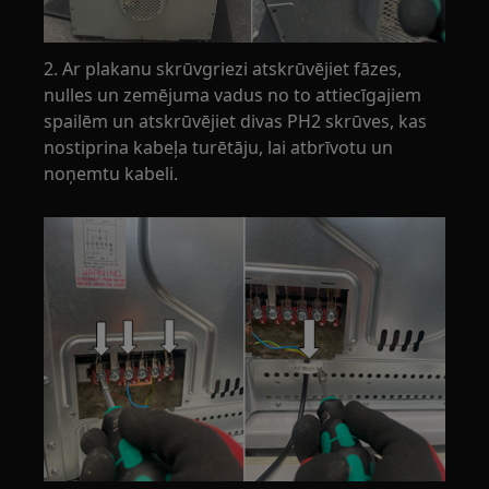
2. Ar plakanu skrūvgriezi atskrūvējiet fāzes,
nulles un zemējuma vadus no to attiecīgajiem
spailēm un atskrūvējiet divas PH2 skrūves, kas
nostiprina kabeļa turētāju, lai atbrīvotu un
noņemtu kabeli.