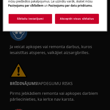
mūsu piedāvātos pakalpojumus. Lai uzzinātu vairāk, skatiet mūsu
Paziņojumu par sīkfailiem
un
Paziņojumu par datu privātumu
.
BRĪDINĀJUMS!
ACU TRAUMAS RISKS
Sīkfailu iestatījumi
Akceptēt visus sīkfailus
Ja veicat apkopes vai remonta darbus, kuros
iesaistītas atsperes, valkājiet aizsargbrilles.
BRĪDINĀJUMS!
APDEGUMU RISKS
Pirms jebkādiem remonta vai apkopes darbiem
pārliecinieties, ka ierīce nav karsta.