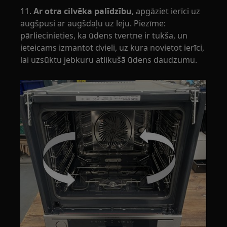
11.
Ar otra cilvēka palīdzību
, apgāziet ierīci uz
augšpusi ar augšdaļu uz leju. Piezīme:
pārliecinieties, ka ūdens tvertne ir tukša, un
ieteicams izmantot dvieli, uz kura novietot ierīci,
lai uzsūktu jebkuru atlikušā ūdens daudzumu.