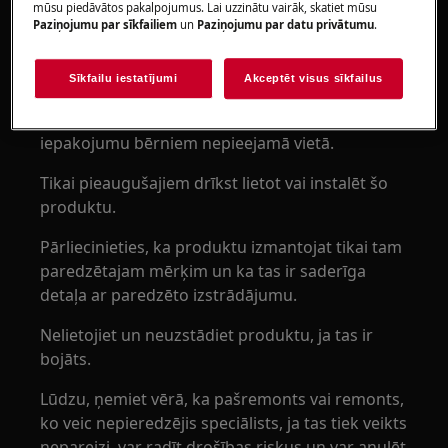
mūsu piedāvātos pakalpojumus. Lai uzzinātu vairāk, skatiet mūsu
Paziņojumu par sīkfailiem
un
Paziņojumu par datu privātumu
.
BRĪDINĀJUMS!
NOSMAKŠANAS RISKS
Sīkfailu iestatījumi
Akceptēt visus sīkfailus
Sīkas detaļas – nav paredzēts bērniem līdz 3
gadu vecumam. Glabājiet visas sīkās detaļas un
iepakojumu bērniem nepieejamā vietā.
Tikai pieaugušajiem drīkst lietot vai instalēt šo
produktu.
Pārliecinieties, ka produktu izmantojat tikai tam
paredzētajam mērķim un ka tas ir saderīga
detaļa ar paredzēto izstrādājumu.
Nelietojiet un neuzstādiet produktu, ja tas ir
bojāts.
Lūdzu, ņemiet vērā, ka pašremonts vai remonts,
ko veic nepieredzējis speciālists, ja tas tiek veikts
nepareizi, var radīt drošības riskus un var anulēt