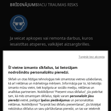
BRĪDINĀJUMS!
ACU TRAUMAS RISKS
Ja veicat apkopes vai remonta darbus, kuros
iesaistītas atsperes, valkājiet aizsargbrilles.
Turpināt bez akcepta
Šī vietne izmanto sīkfailus, lai lietotājam
nodrošinātu personalizētu pieredzi.
BRĪDINĀJUMS!
APDEGUMU RISKS
Sīkfaili un citas līdzīgas tehnoloģijas tiek izmantotas vietnes uzlabošanas,
kā arī reklāmas un mārketinga mērķiem. Informācija par to, kā lietotājs
Pirms jebkādiem remonta vai apkopes darbiem
izmanto mūsu vietni, tiek kopīgota ar sociālo mediju, reklāmas un
pārliecinieties, ka ierīce nav karsta.
analītikas partneriem. Noklikšķinot “Pieņemt visus sīkfailus”, jūs piekrītat
tam, kā mēs izmantojam sīkfailus, tāpēc varam
personalizēt jūsu
pieredzi
vietnē, pielāgot
īpašos piedāvājumus
un personalizētas
reklāmas. Noklikšķinot “Turpināt bez sīkfailu pieņemšanas”, jūs bloķējat
nebūtiskus sīkfailus un savu pārlūkošanas pieredzi, un tas var ietekmēt