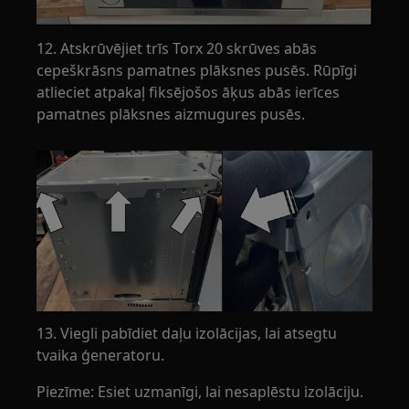
12. Atskrūvējiet trīs Torx 20 skrūves abās
cepeškrāsns pamatnes plāksnes pusēs. Rūpīgi
atlieciet atpakaļ fiksējošos āķus abās ierīces
pamatnes plāksnes aizmugures pusēs.
13. Viegli pabīdiet daļu izolācijas, lai atsegtu
tvaika ģeneratoru.
Piezīme: Esiet uzmanīgi, lai nesaplēstu izolāciju.