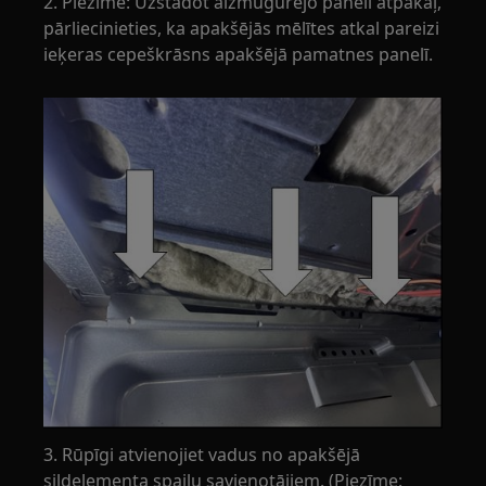
2. Piezīme: Uzstādot aizmugurējo paneli atpakaļ,
pārliecinieties, ka apakšējās mēlītes atkal pareizi
ieķeras cepeškrāsns apakšējā pamatnes panelī.
3. Rūpīgi atvienojiet vadus no apakšējā
sildelementa spaiļu savienotājiem. (Piezīme: