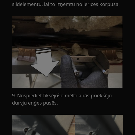
sildelementu, lai to izņemtu no ierīces korpusa.
9. Nospiediet fiksējošo mēlīti abās priekšējo
durvju eņģes pusēs.