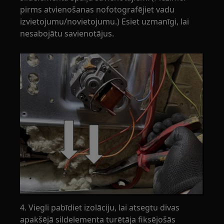
pirms atvienošanas nofotografējiet vadu
izvietojumu/novietojumu.) Esiet uzmanīgi, lai
nesabojātu savienotājus.
4. Viegli pabīdiet izolāciju, lai atsegtu divas
apakšējā sildelementa turētāja fiksējošās