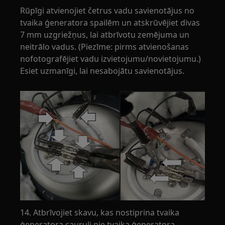
Rūpīgi atvienojiet četrus vadu savienotājus no
tvaika ģeneratora spailēm un atskrūvējiet divas
7 mm uzgriežņus, lai atbrīvotu zemējuma un
neitrālo vadus. (Piezīme: pirms atvienošanas
nofotografējiet vadu izvietojumu/novietojumu.)
Esiet uzmanīgi, lai nesabojātu savienotājus.
14. Atbrīvojiet skavu, kas nostiprina tvaika
ģeneratora cauruli pie tvaika ģeneratora.