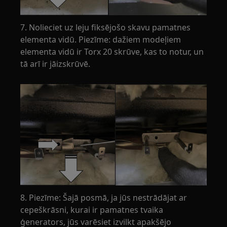
7. Nolieciet uz leju fiksējošo skavu pamatnes
elementa vidū. Piezīme: dažiem modeļiem
elementa vidū ir Torx 20 skrūve, kas to notur, un
tā arī ir jāizskrūvē.
8. Piezīme: Šajā posmā, ja jūs nestrādājat ar
cepeškrāsni, kurai ir pamatnes tvaika
ģenerators, jūs varēsiet izvilkt apakšējo